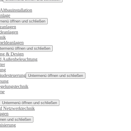
Altbauinstallation
anlage
menü öffnen und schließen
tzanlagen
deanlagen
nik
meldeanlagen
termenü öffnen und schließen
ung & Design
d Außenbeleuchtung
ter
ung
bäudesteuerung
Untermenü öffnen und schließen
nung
gelungstechnik
me
Untermenü öffnen und schließen
d Netzwerktechnik
lagen
nen und schließen
isierung