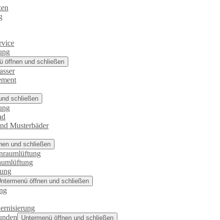
zen
g
rvice
ung
 öffnen und schließen
asser
ement
und schließen
ung
ad
und Musterbäder
nen und schließen
nraumlüftung
aumlüftung
rung
ntermenü öffnen und schließen
ng
ernisierung
unden
Untermenü öffnen und schließen