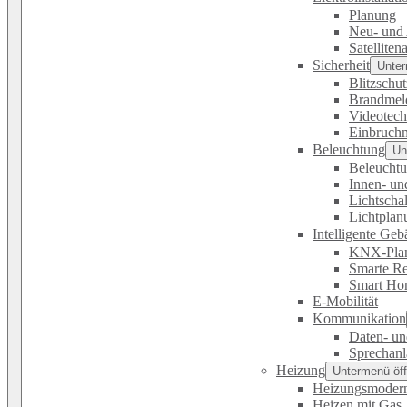
Planung
Neu- und 
Satelliten
Sicherheit
Unter
Blitzschu
Brandmel
Videotech
Einbruch
Beleuchtung
Un
Beleucht
Innen- un
Lichtschal
Lichtplan
Intelligente Ge
KNX-Pla
Smarte Re
Smart Ho
E-Mobilität
Kommunikation
Daten- un
Sprechan
Heizung
Untermenü öff
Heizungsmodern
Heizen mit Gas