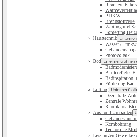
Regenerativ hei
Wärmeverteilun
BHKW
Brennstoffzelle
Wartung und Se
Förderung Heiz
Haustechnik
Untermenü
Wasser / Trinkw
Gebäudemanag
Photovoltaik
Bad
Untermenü öffnen 
Badmodernisier
Barrierefreies B
Badinspiration 
Förderung Bad
Lüftung
Untermenü öff
Dezentrale Woh
Zentrale Wohnr
Raumklimatisie
Aus- und Umbauten
U
Gebäudesanieru
Kernbohrung
Technische Mod
Leistungen Gewerbek